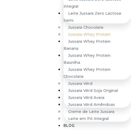
Integral
Leite Jussara Zero Lactose
Semi
Jussara Chocolate
Jussara Whey Protein
Jussara Whey Protein
Banana
Jussara Whey Protein
Baunilha
Jussara Whey Protein
Chocolate
Jussara Vérd
Jussara Vérd Soja Original
Jussara Vérd Aveia
Jussara Vérd Amêndoas
Whey
Whey
Whey
Creme de Leite Jussara
Protein
Protein
Protein
Leite em Pó Integral
Baunilha
Banana
Chocolate
BLOG