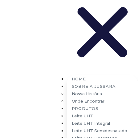
Fundada pelo médico Amélio Rosa Barbosa, em 1954, a Usina de
Laticínios Jussara sempre teve o compromisso de proporcionar boa
nutrição para uma vida mais saudável. Esta filosofia manteve a
Jussara atenta e focada nos avanços tecnológicos dos processos de
produção, buscando sempre qualidade e praticidade, para o bem
estar de seus consumidores.
Links
Home
Sobre a Jussara
Nossa História
HOME
Onde Encontrar
SOBRE A JUSSARA
Produtos
Nossa História
Leite UHT
Onde Encontrar
Leite UHT Integral
PRODUTOS
Leite UHT Semidesnatado
Leite UHT
Leite UHT Desnatado
Leite UHT Integral
Jussara Max
Leite UHT Semidesnatado
Leite Jussara Max Integral
Leite UHT Desnatado