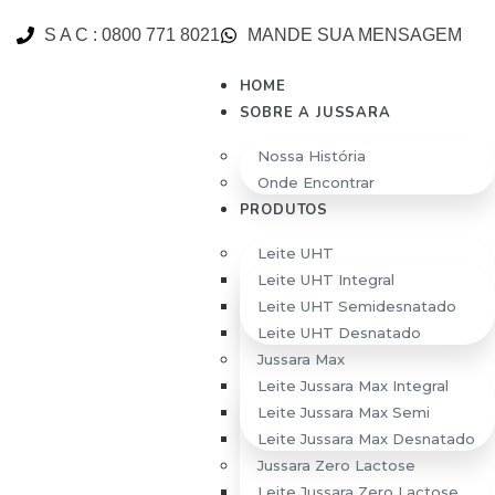
S A C : 0800 771 8021
MANDE SUA MENSAGEM
HOME
SOBRE A JUSSARA
Nossa História
Onde Encontrar
PRODUTOS
HOME
\\
JUSSARA WHEY PROTEIN
Leite UHT
Leite UHT Integral
JUSSARA WHEY
Leite UHT Semidesnatado
PROTEIN
Leite UHT Desnatado
Jussara Max
A Jussara conta com 25 postos de captação de leite
Leite Jussara Max Integral
nos estados de São Paulo, Minas Gerais, Mato
Leite Jussara Max Semi
Grosso do Sul, Paraná e Goiás, que recebem leite
Leite Jussara Max Desnatado
diariamente de 4.000 produtores rurais.
Jussara Zero Lactose
Leite Jussara Zero Lactose