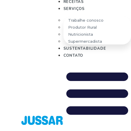
RECEITAS
Embalagem de 250ml
Embalagem de 250ml
Embalagem de 250ml
SERVIÇOS
Trabalhe conosco
Produtor Rural
Nutricionista
INSTAGRAM
Siga a
Supermercadista
SUSTENTABILIDADE
vaquinha
CONTATO
@leitejussara